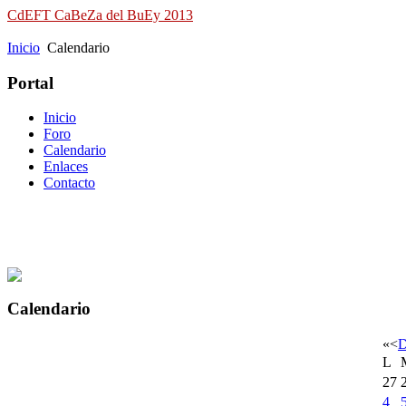
CdEFT CaBeZa del BuEy 2013
Campeonato de España de Field Target
Inicio
Calendario
Portal
Inicio
Foro
Calendario
Enlaces
Contacto
Calendario
«
<
D
L
27
4