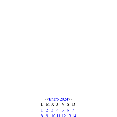
«
<
Enero
2024
>
»
L
M
X
J
V
S
D
1
2
3
4
5
6
7
8
9
10
11
12
13
14