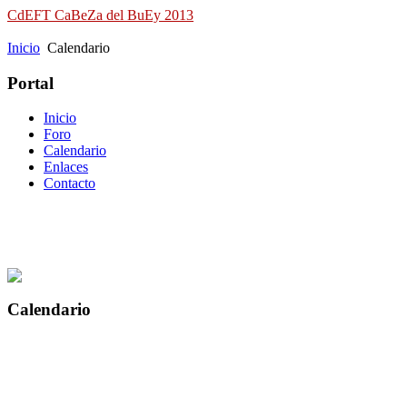
CdEFT CaBeZa del BuEy 2013
Campeonato de España de Field Target
Inicio
Calendario
Portal
Inicio
Foro
Calendario
Enlaces
Contacto
Calendario