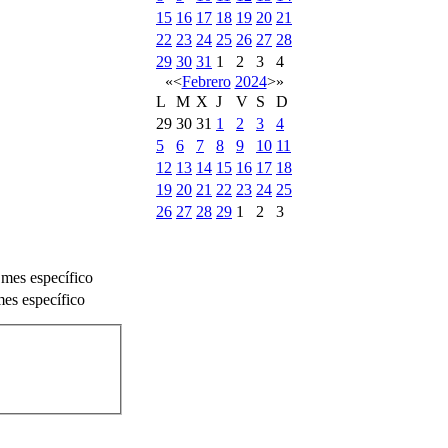
15
16
17
18
19
20
21
22
23
24
25
26
27
28
29
30
31
1
2
3
4
«
<
Febrero
2024
>
»
L
M
X
J
V
S
D
29
30
31
1
2
3
4
5
6
7
8
9
10
11
12
13
14
15
16
17
18
19
20
21
22
23
24
25
26
27
28
29
1
2
3
 mes específico