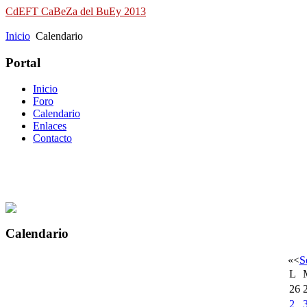
CdEFT CaBeZa del BuEy 2013
Campeonato de España de Field Target
Inicio
Calendario
Portal
Inicio
Foro
Calendario
Enlaces
Contacto
Calendario
«
<
S
L
26
2