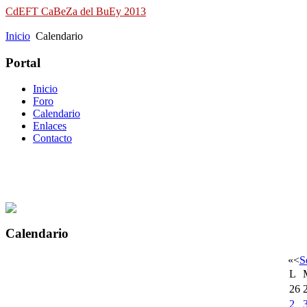
CdEFT CaBeZa del BuEy 2013
Campeonato de España de Field Target
Inicio
Calendario
Portal
Inicio
Foro
Calendario
Enlaces
Contacto
Calendario
«
<
S
L
26
2