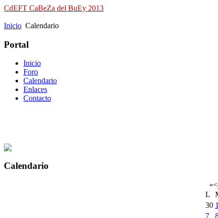
CdEFT CaBeZa del BuEy 2013
Campeonato de España de Field Target
Inicio
Calendario
Portal
Inicio
Foro
Calendario
Enlaces
Contacto
Calendario
«
<
L
30
7