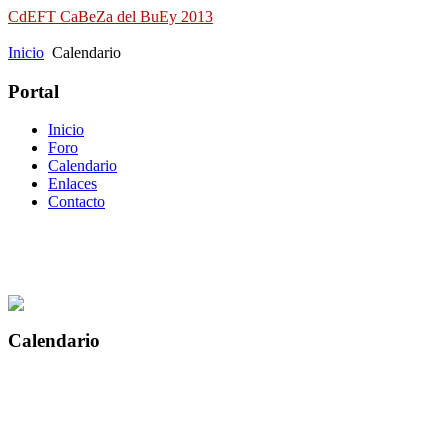
CdEFT CaBeZa del BuEy 2013
Campeonato de España de Field Target
Inicio
Calendario
Portal
Inicio
Foro
Calendario
Enlaces
Contacto
Calendario