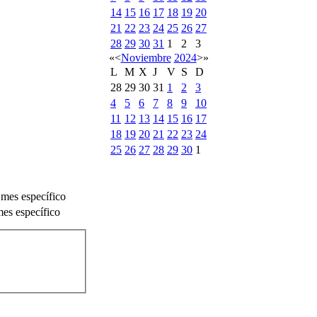
14
15
16
17
18
19
20
21
22
23
24
25
26
27
28
29
30
31
1
2
3
«
<
Noviembre
2024
>
»
L
M
X
J
V
S
D
28
29
30
31
1
2
3
4
5
6
7
8
9
10
11
12
13
14
15
16
17
18
19
20
21
22
23
24
25
26
27
28
29
30
1
 mes específico