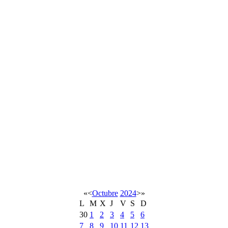
«
<
Octubre
2024
>
»
L
M
X
J
V
S
D
30
1
2
3
4
5
6
7
8
9
10
11
12
13