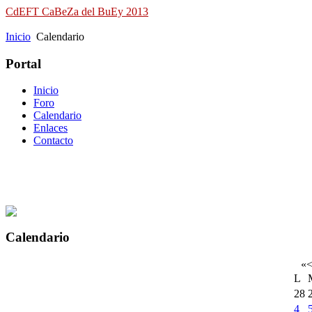
CdEFT CaBeZa del BuEy 2013
Campeonato de España de Field Target
Inicio
Calendario
Portal
Inicio
Foro
Calendario
Enlaces
Contacto
Calendario
«
L
28
4