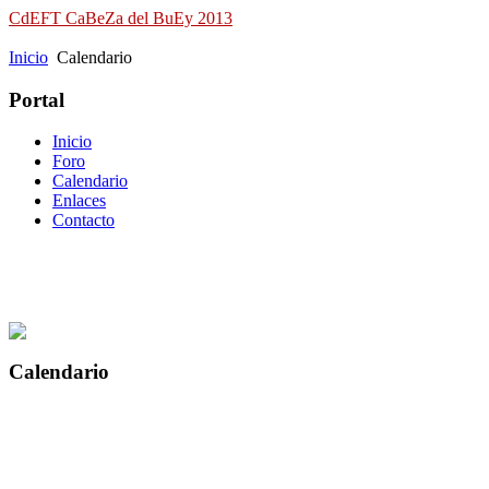
CdEFT CaBeZa del BuEy 2013
Campeonato de España de Field Target
Inicio
Calendario
Portal
Inicio
Foro
Calendario
Enlaces
Contacto
Calendario