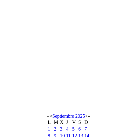
«
<
Septiembre
2025
>
»
L
M
X
J
V
S
D
1
2
3
4
5
6
7
8
9
10
11
12
13
14