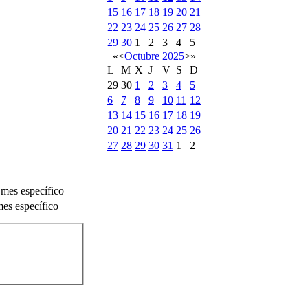
15
16
17
18
19
20
21
22
23
24
25
26
27
28
29
30
1
2
3
4
5
«
<
Octubre
2025
>
»
L
M
X
J
V
S
D
29
30
1
2
3
4
5
6
7
8
9
10
11
12
13
14
15
16
17
18
19
20
21
22
23
24
25
26
27
28
29
30
31
1
2
 mes específico