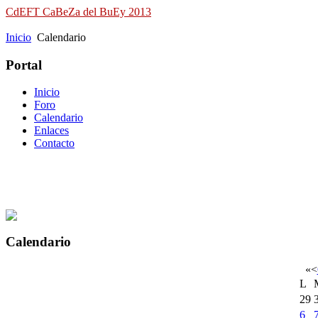
CdEFT CaBeZa del BuEy 2013
Campeonato de España de Field Target
Inicio
Calendario
Portal
Inicio
Foro
Calendario
Enlaces
Contacto
Calendario
«
<
L
29
6