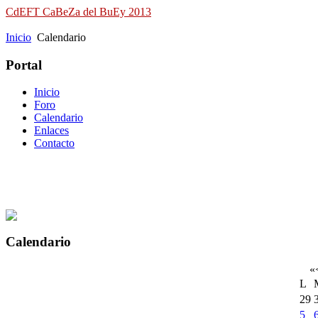
CdEFT CaBeZa del BuEy 2013
Campeonato de España de Field Target
Inicio
Calendario
Portal
Inicio
Foro
Calendario
Enlaces
Contacto
Calendario
«
L
29
5