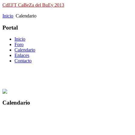
CdEFT CaBeZa del BuEy 2013
Campeonato de España de Field Target
Inicio
Calendario
Portal
Inicio
Foro
Calendario
Enlaces
Contacto
Calendario