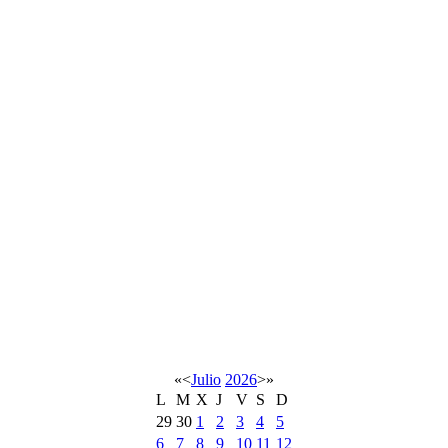
«
<
Julio
2026
>
»
L
M
X
J
V
S
D
29
30
1
2
3
4
5
6
7
8
9
10
11
12