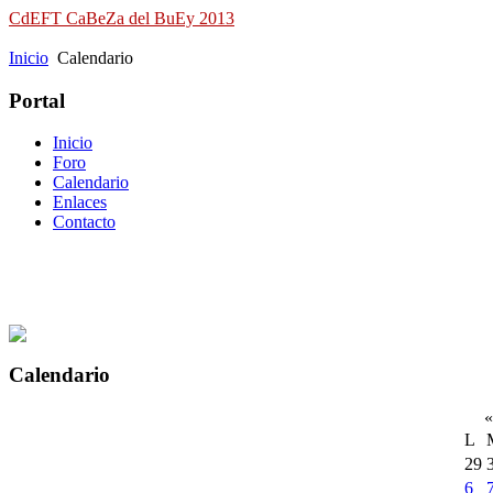
CdEFT CaBeZa del BuEy 2013
Campeonato de España de Field Target
Inicio
Calendario
Portal
Inicio
Foro
Calendario
Enlaces
Contacto
Calendario
«
L
29
6