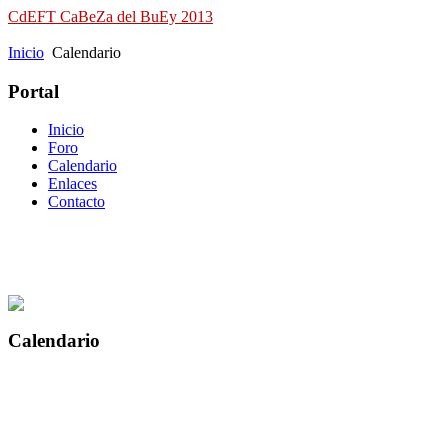
CdEFT CaBeZa del BuEy 2013
Campeonato de España de Field Target
Inicio
Calendario
Portal
Inicio
Foro
Calendario
Enlaces
Contacto
Calendario