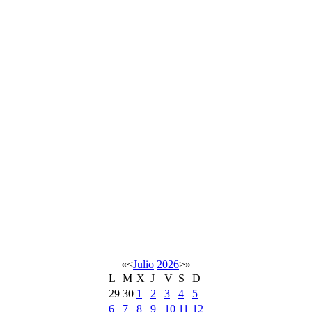
«
<
Julio
2026
>
»
L
M
X
J
V
S
D
29
30
1
2
3
4
5
6
7
8
9
10
11
12