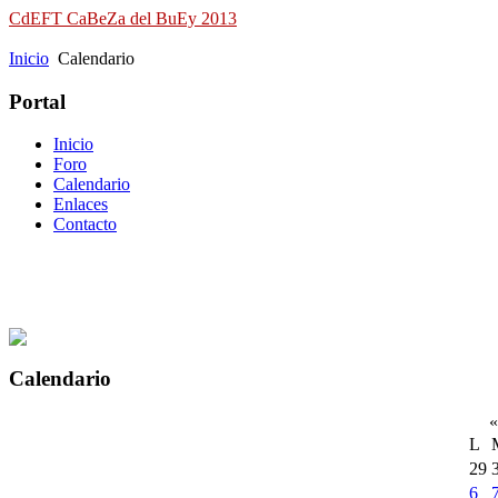
CdEFT CaBeZa del BuEy 2013
Campeonato de España de Field Target
Inicio
Calendario
Portal
Inicio
Foro
Calendario
Enlaces
Contacto
Calendario
«
L
29
6