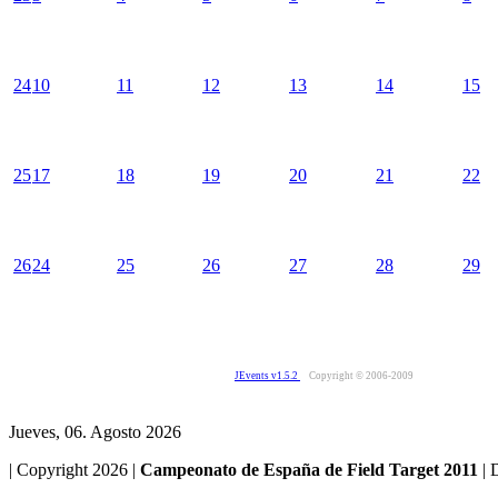
24
10
11
12
13
14
15
25
17
18
19
20
21
22
26
24
25
26
27
28
29
JEvents v1.5.2
Copyright © 2006-2009
Jueves, 06. Agosto 2026
| Copyright 2026 |
Campeonato de España de Field Target 2011
| 