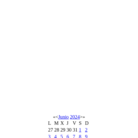
«
<
Junio
2024
>
»
L
M
X
J
V
S
D
27
28
29
30
31
1
2
3
4
5
6
7
8
9