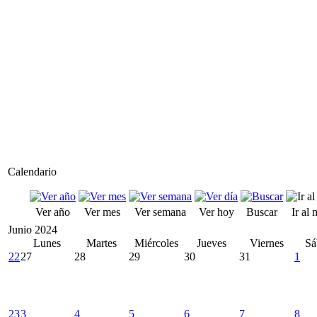
Calendario
Ver año
Ver mes
Ver semana
Ver hoy
Buscar
Ir al
Junio 2024
Lunes
Martes
Miércoles
Jueves
Viernes
Sá
22
27
28
29
30
31
1
23
3
4
5
6
7
8