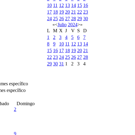
10
11
12
13
14
15
16
17
18
19
20
21
22
23
24
25
26
27
28
29
30
«
<
Julio
2024
>
»
L
M
X
J
V
S
D
1
2
3
4
5
6
7
8
9
10
11
12
13
14
15
16
17
18
19
20
21
22
23
24
25
26
27
28
29
30
31
1
2
3
4
 mes específico
bado
Domingo
2
9