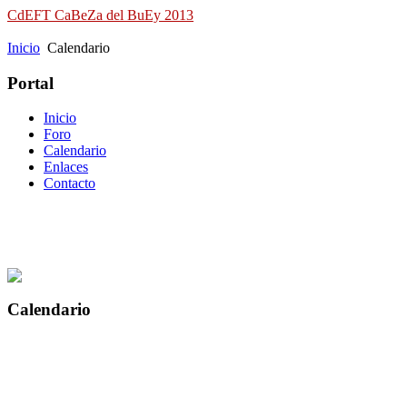
CdEFT CaBeZa del BuEy 2013
Campeonato de España de Field Target
Inicio
Calendario
Portal
Inicio
Foro
Calendario
Enlaces
Contacto
Calendario