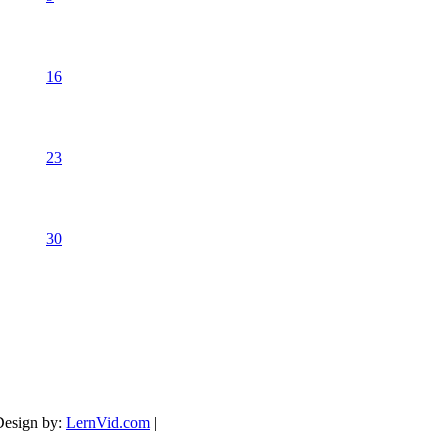
16
23
30
Design by:
LernVid.com
|