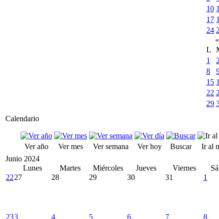
10
17
24
«
L
1
8
15
22
29
Calendario
Ver año
Ver mes
Ver semana
Ver hoy
Buscar
Ir al
Junio 2024
Lunes
Martes
Miércoles
Jueves
Viernes
Sá
22
27
28
29
30
31
1
23
3
4
5
6
7
8