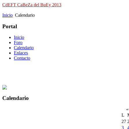
CdEFT CaBeZa del BuEy 2013
Campeonato de España de Field Target
Inicio
Calendario
Portal
Inicio
Foro
Calendario
Enlaces
Contacto
Calendario
«
L
27
3