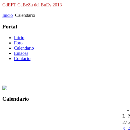
CdEFT CaBeZa del BuEy 2013
Campeonato de España de Field Target
Inicio
Calendario
Portal
Inicio
Foro
Calendario
Enlaces
Contacto
Calendario
«
L
27
3