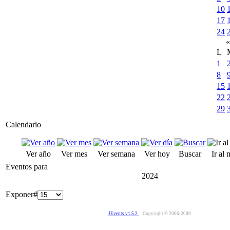
10
17
24
«
L
1
8
15
22
29
Calendario
Ver año
Ver mes
Ver semana
Ver hoy
Buscar
Ir al
Eventos para
2024
Exponer#
JEvents v1.5.2
Copyright © 2006-2009